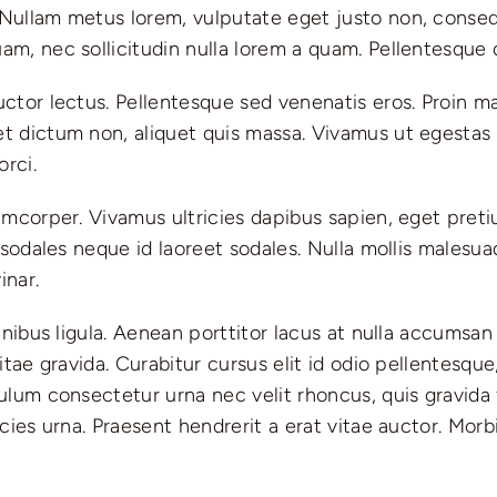
Nullam metus lorem, vulputate eget justo non, consequ
m, nec sollicitudin nulla lorem a quam. Pellentesque qu
uctor lectus. Pellentesque sed venenatis eros. Proin 
et dictum non, aliquet quis massa. Vivamus ut egesta
orci.
lamcorper. Vivamus ultricies dapibus sapien, eget preti
c sodales neque id laoreet sodales. Nulla mollis malesu
inar.
inibus ligula. Aenean porttitor lacus at nulla accumsan p
vitae gravida. Curabitur cursus elit id odio pellentesqu
bulum consectetur urna nec velit rhoncus, quis gravida 
icies urna. Praesent hendrerit a erat vitae auctor. Morb