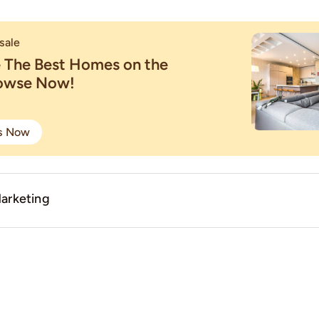
sale
e The Best Homes on the
rowse Now!
gs Now
arketing