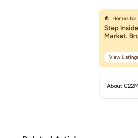
Homes for 
Step Insid
Market. B
View Listin
About C22M