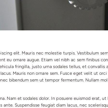
cing elit. Mauris nec molestie turpis. Vestibulum sem e
nt eu ornare augue. Etiam vel nibh ac sem finibus conv
icula fringilla, justo urna sodales tellus, et convallis
t lacus. Mauris non ornare sem. Fusce eget velit ut orc
 Donec bibendum sem ut tempor fermentum. Nullam mollis
na. Nam et sodales dolor. In posuere euismod erat, ut
bus ante. Suspendisse feugiat diam lacus, nec scelerisq