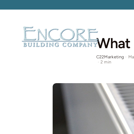
Skip
to
content
What 
C22Marketing
·
Ma
·
2 min