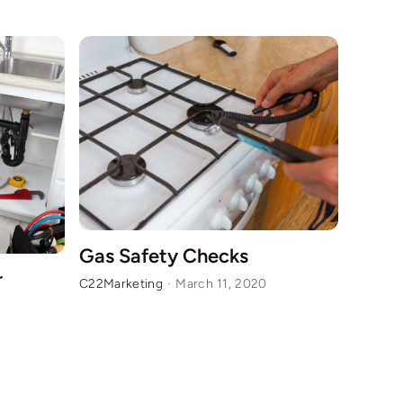
Gas Safety Checks
The P
r
C22Marketing
·
March 11, 2020
C22Mark