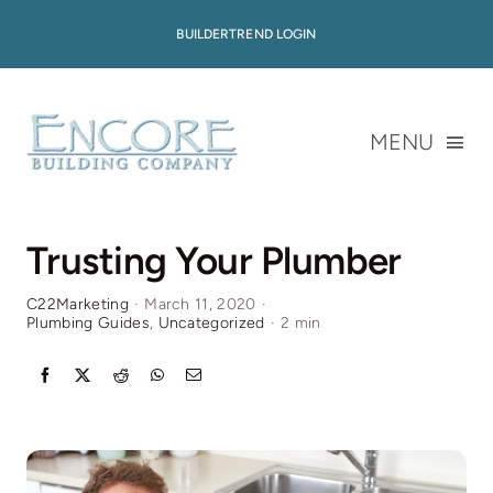
Skip
BUILDERTREND LOGIN
to
content
MENU
About
Trusting Your Plumber
Available Homes
C22Marketing
·
March 11, 2020
·
Plumbing Guides
,
Uncategorized
·
2 min
Home Plans
Portfolio