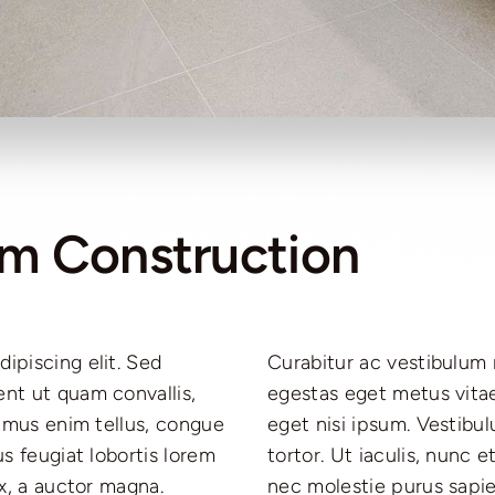
m Construction
ipiscing elit. Sed
ros. Nulla ex lorem,
ent ut quam convallis,
tpat magna. Maecenas
vamus enim tellus, congue
esque purus, nec dictum
us feugiat lobortis lorem
, ante ipsum rutrum odio,
ex, a auctor magna.
um ante ipsum primis