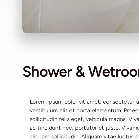
Shower & Wetroo
Lorem ipsum dolor sit amet, consectetur ad
Curabitur ac vestibulum mi, sed sollicitudin e
vestibulum elit et porta elementum. Praes
egestas eget metus vitae, placerat volu
sollicitudin felis eget, vehicula magna. Vi
eget nisi ipsum. Vestibulum ac pellent
ac tincidunt nec, porttitor et justo. Vivam
tortor. Ut iaculis, nunc et luctus volutpat
aliquam sollicitudin. Aliquam vitae luctus 
nec molestie purus sapien eu tortor. Vestibul