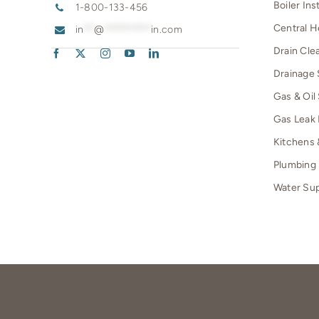
Boiler Ins
1-800-133-456
Central H
in
**
@
*********
in.com
Drain Cle
Drainage 
Gas & Oil
Gas Leak 
Kitchens
Plumbing 
Water Su