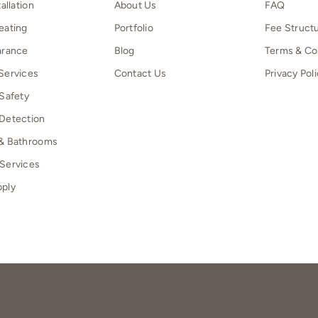
tallation
About Us
FAQ
eating
Portfolio
Fee Struct
arance
Blog
Terms & Co
Services
Contact Us
Privacy Pol
 Safety
Detection
 & Bathrooms
Services
pply