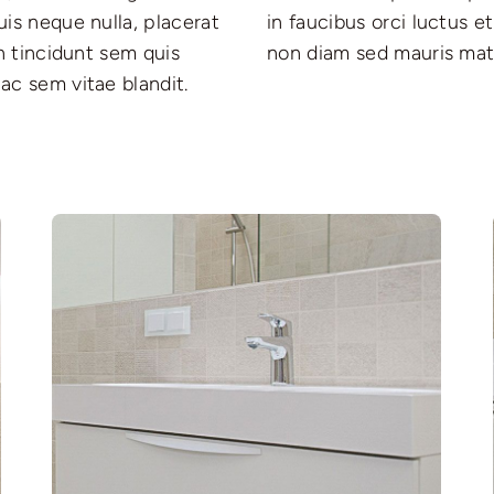
uis neque nulla, placerat
e cubilia Curae; Quisque
in tincidunt sem quis
non diam sed mauris matt
ac sem vitae blandit.