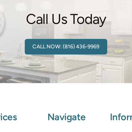
Call Us Today
CALL NOW: (816) 436-9969
ices
Navigate
Info