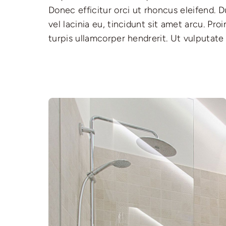
Donec efficitur orci ut rhoncus eleifend. D
in faucibus orci luctus et ultrices posuer
vel lacinia eu, tincidunt sit amet arcu. Pro
turpis ullamcorper hendrerit. Ut vulputate 