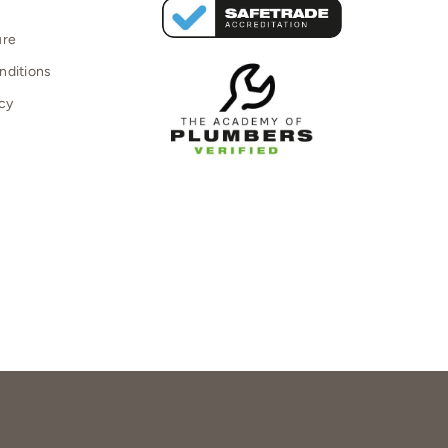
ure
nditions
icy